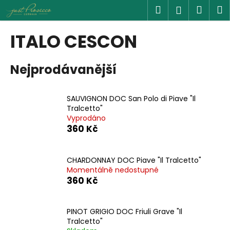
K
Přejít
Hledat
Náku
M
Přihlášen
na
o
obsah
Zpět
Zpět
košík
š
ITALO CESCON
í
C
k
Nejprodávanější
o
p
o
SAUVIGNON DOC San Polo di Piave "Il
t
Tralcetto"
Vyprodáno
ř
360 Kč
e
b
u
CHARDONNAY DOC Piave "Il Tralcetto"
Momentálně nedostupné
j
360 Kč
e
t
PINOT GRIGIO DOC Friuli Grave "Il
e
Tralcetto"
n