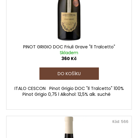
č
o
u
d
j
e
u
m
k
e
t
ů
PINOT GRIGIO DOC Friuli Grave "Il Tralcetto"
CA'
Skladem
SALINA
360 Kč
EXTRA
BRUT,
DOCG,
DO KOŠÍKU
RIVE
DI
ITALO CESCON Pinot Grigio DOC "Il Tralcetto" 100%
SANTO
Pinot Grigio 0,75 l Alkohol: 12,5% alk. suché
STEFANO
450
Kč
Kód:
566