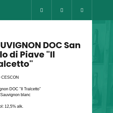
Hledat
Přihlášení
Nákupní
košík
UVIGNON DOC San
lo di Piave "Il
alcetto"
O CESCON
gnon DOC "Il Tralcetto"
Sauvignon blanc
Následující
l: 12,5% alk.