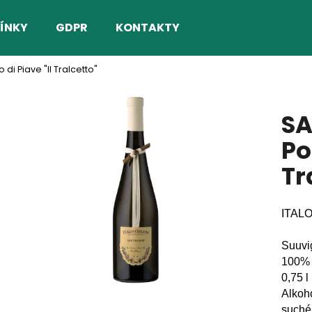
ÍNKY
GDPR
KONTAKTY
i Piave "Il Tralcetto"
Co potřebujete najít?
SA
HLEDAT
Po
Tr
Doporučujeme
ITAL
Suuvi
100% 
0,75 l
Alkoho
suché