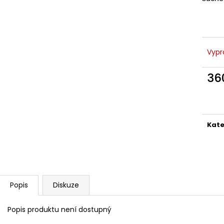
CA' SALINA BRUTISSIMO, ROSÉ, VINO
DEGUSTAČNÍ KRA
SPUMANTE
2 200 Kč
360 Kč
Původně:
2 360
Vypr
36
Měr
cena
Kate
Popis
Diskuze
Popis produktu není dostupný