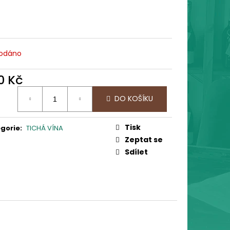
BIČKA "PRŮŘEZ CHUTÍ"
 Kč
odáno
0 Kč
ná
DO KOŠÍKU
:
Tisk
gorie
:
TICHÁ VÍNA
Zeptat se
Sdílet