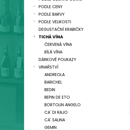
CA' SALINA SUI LIEVITI, VINO FRIZZANTE,
l
COL FONDO
PODLE CENY
330 Kč
PODLE BARVY
PODLE VELIKOSTI
DEGUSTAČNÍ KRABIČKY
TICHÁ VÍNA
ČERVENÁ VÍNA
BÍLÁ VÍNA
DÁRKOVÉ POUKAZY
VINAŘSTVÍ
ANDREOLA
BARICHEL
BEDIN
BEPIN DE ETO
BORTOLIN ANGELO
CA' DI RAJO
CA' SALINA
GEMIN