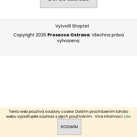
a
j
Z
í
Vytvořil Shoptet
á
t
Copyright 2026
Prosecco Ostrava
. Všechna práva
p
?
vyhrazena.
a
t
í
HLEDAT
D
o
p
Tento web používá soubory cookie. Dalším procházením tohoto
o
webu vyjadřujete souhlas s jejich používáním.. Více informací
zde
.
r
ROZUMÍM
u