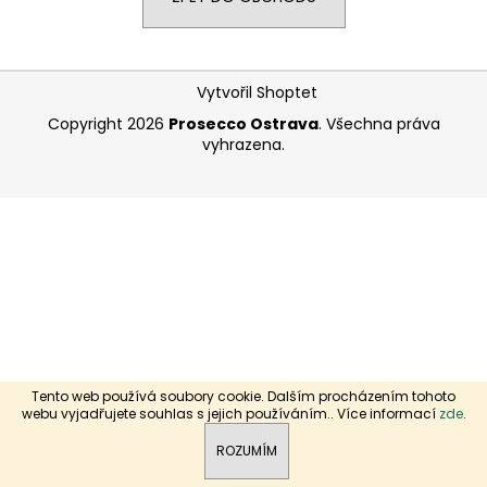
a
j
Z
í
Vytvořil Shoptet
á
t
Copyright 2026
Prosecco Ostrava
. Všechna práva
p
?
vyhrazena.
a
t
í
HLEDAT
D
o
p
Tento web používá soubory cookie. Dalším procházením tohoto
o
webu vyjadřujete souhlas s jejich používáním.. Více informací
zde
.
r
ROZUMÍM
u