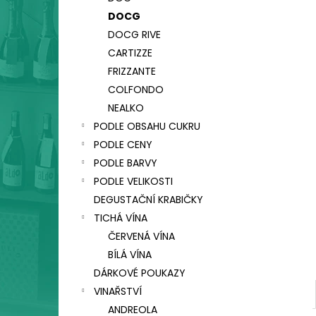
CA' SALINA SUI LIEVITI, VINO FRIZZANTE,
l
COL FONDO
DOCG
330 Kč
DOCG RIVE
CARTIZZE
FRIZZANTE
COLFONDO
NEALKO
PODLE OBSAHU CUKRU
PODLE CENY
PODLE BARVY
PODLE VELIKOSTI
DEGUSTAČNÍ KRABIČKY
TICHÁ VÍNA
ČERVENÁ VÍNA
BÍLÁ VÍNA
DÁRKOVÉ POUKAZY
VINAŘSTVÍ
ANDREOLA