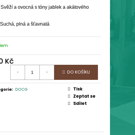
BIČKA "PRŮŘEZ CHUTÍ"
 Svěží a ovocná s tóny jablek a akátového
 Kč
 Suchá, plná a šťavnatá
adem
0 Kč
ná
DO KOŠÍKU
:
Tisk
gorie
:
DOCG
Zeptat se
Sdílet