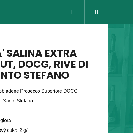
Hledat
Přihlášení
Nákupní
košík
' SALINA EXTRA
UT, DOCG, RIVE DI
NTO STEFANO
bbiadene Prosecco Superiore DOCG
di Santo Stefano
Následující
glera
vý cukr: 2 g/l