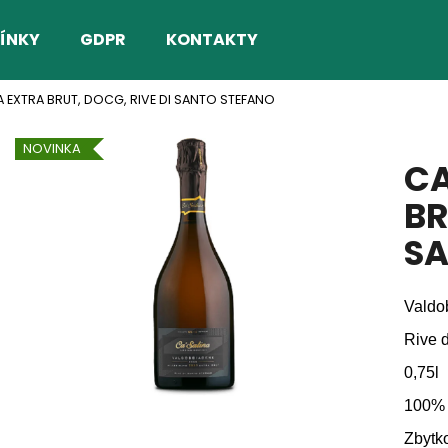
ÍNKY
GDPR
KONTAKTY
A EXTRA BRUT, DOCG, RIVE DI SANTO STEFANO
Co potřebujete najít?
NOVINKA
CA
HLEDAT
BR
SA
Doporučujeme
Valdo
Rive 
0,75l
100% 
Zbytko