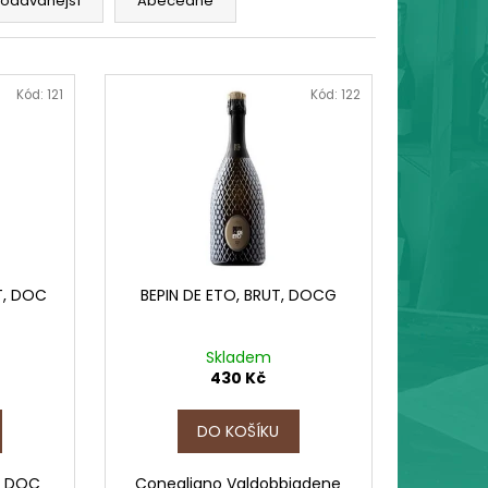
rodávanější
Abecedně
BIČKA "PRŮŘEZ CHUTÍ"
 Kč
Kód:
121
Kód:
122
T, DOC
BEPIN DE ETO, BRUT, DOCG
Skladem
430 Kč
DO KOŠÍKU
, DOC
Conegliano Valdobbiadene