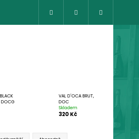
Hledat
Přihlášení
Nákupní
košík
 BLACK
VAL D'OCA BRUT,
, DOCG
DOC
Skladem
320 Kč
Následující