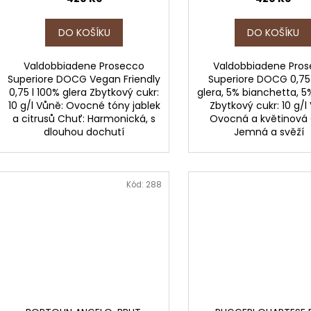
DO KOŠÍKU
DO KOŠÍKU
Valdobbiadene Prosecco
Valdobbiadene Pro
Superiore DOCG Vegan Friendly
Superiore DOCG 0,75
0,75 l 100% glera Zbytkový cukr:
glera, 5% bianchetta, 5
10 g/l Vůně: Ovocné tóny jablek
Zbytkový cukr: 10 g/l
a citrusů Chuť: Harmonická, s
Ovocná a květinová 
dlouhou dochutí
Jemná a svěž
Kód:
288