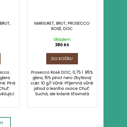
 BRUT,
MARSURET, BRUT, PROSECCO
ROSÉ, DOC
Skladem
380 Kč
DO KOŠÍKU
secco
Prosecco Rosé DOC, 0,75 l 85%
 glera
glera, 15% pinot nero Zbytkový
ně: Plná
cukr: 10 g/l Vůně: Příjemná vůně
Chuť:
jahod a lesního ovoce Chuť:
ěžující
Suchá, ale krásně šťavnatá
CH