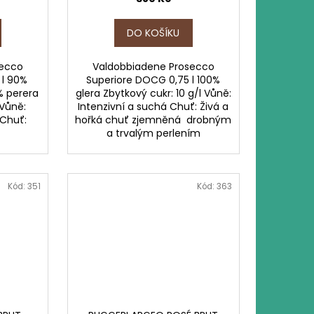
DO KOŠÍKU
secco
Valdobbiadene Prosecco
 l 90%
Superiore DOCG 0,75 l 100%
% perera
glera Zbytkový cukr: 10 g/l Vůně:
 Vůně:
Intenzivní a suchá Chuť: Živá a
Chuť:
hořká chuť zjemněná drobným
í
a trvalým perlením
Kód:
351
Kód:
363