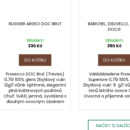
RUGGERI ARGEO DOC BRUT
BARICHEL, DISLIVELLO,
DOCG
Skladem
Skladem
330 Kč
390 Kč
DO KOŠÍKU
DO KOŠÍKU
Prosecco DOC Brut (Treviso)
Valdobbiadene Pro
0,75l 100% glera Zbytkový cukr:
Superiore 0,75l 100%
12g/l Vůně: Upřímná, elegantní
Zbytkový cukr: 9 g/l Vů
plná květinových podtónů
tónů letního ovoce 
Chuť: Svěží, jemná, vyvážená s
Ovocná a příjemně osv
dlouhým ovocným závěrem
NAČÍST 12 DALŠÍ