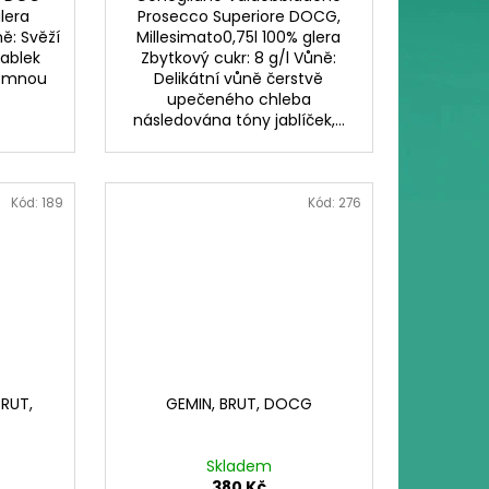
lera
Prosecco Superiore DOCG,
ně: Svěží
Millesimato0,75l 100% glera
jablek
Zbytkový cukr: 8 g/l Vůně:
jemnou
Delikátní vůně čerstvě
upečeného chleba
následována tóny jablíček,...
Kód:
189
Kód:
276
RUT,
GEMIN, BRUT, DOCG
Skladem
380 Kč