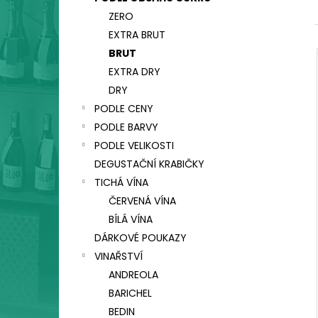
CA' SALINA SUI LIEVITI, VINO FRIZZANTE,
l
COL FONDO
ZERO
330 Kč
EXTRA BRUT
BRUT
EXTRA DRY
DRY
PODLE CENY
PODLE BARVY
PODLE VELIKOSTI
DEGUSTAČNÍ KRABIČKY
TICHÁ VÍNA
ČERVENÁ VÍNA
BÍLÁ VÍNA
DÁRKOVÉ POUKAZY
VINAŘSTVÍ
ANDREOLA
BARICHEL
BEDIN