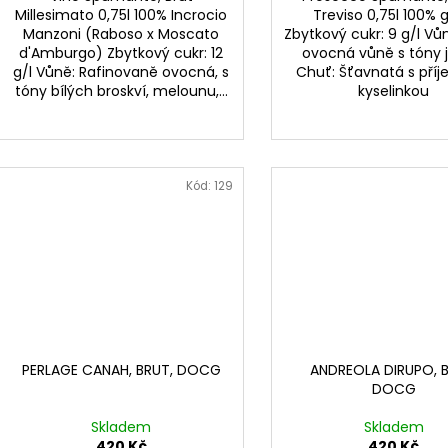
Millesimato 0,75l 100% Incrocio
Treviso 0,75l 100% g
Manzoni (Raboso x Moscato
Zbytkový cukr: 9 g/l Vů
d'Amburgo) Zbytkový cukr: 12
ovocná vůně s tóny 
g/l Vůně: Rafinovaně ovocná, s
Chuť: Šťavnatá s pří
tóny bílých broskví, melounu,...
kyselinkou
Kód:
129
PERLAGE CANAH, BRUT, DOCG
ANDREOLA DIRUPO, B
DOCG
Skladem
Skladem
420 Kč
420 Kč