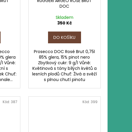
BRUT
RUGGERI ARGEO ROSÉ BRUT
DOC
Skladem
350 Kč
DO KOŠÍKU
secco
Prosecco DOC Rosé Brut 0,75l
0% glera
85% glera, 15% pinot nero
/l Vůně:
Zbytkový cukr: 9 g/l Vůně:
ní s
Květinová s tóny bílých květů a
ek Chuť:
lesních plodů Chuť: Živá a svěží
nale...
s plnou chutí pinotu
Kód:
387
Kód:
399