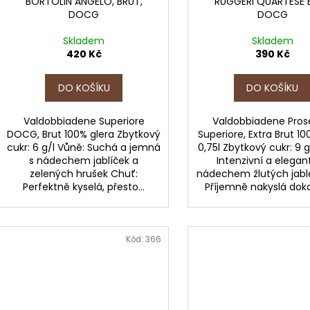
BORTOLIN ANGELO, BRUT,
RUGGERI QUARTESE 
DOCG
DOCG
Skladem
Skladem
420 Kč
390 Kč
DO KOŠÍKU
DO KOŠÍKU
Valdobbiadene Superiore
Valdobbiadene Pro
DOCG, Brut 100% glera Zbytkový
Superiore, Extra Brut 10
cukr: 6 g/l Vůně: Suchá a jemná
0,75l Zbytkový cukr: 9 g
s nádechem jablíček a
Intenzivní a elegant
zelených hrušek Chuť:
nádechem žlutých jabl
Perfektně kyselá, přesto...
Příjemně nakyslá doko
Kód:
366