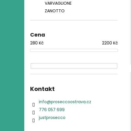
VARVAGLIONE
ZANOTTO
Cena
280
Kč
2200
Kč
Kontakt
info
@
proseccoostrava.cz
776 057 699
justprosecco