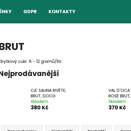
ÍNKY
GDPR
KONTAKTY
Co potřebujete najít?
BRUT
HLEDAT
Zbytkový cukr: 6 - 12 gramů/litr
Nejprodávanější
Doporučujeme
CA' SALINA RIVÉTE,
VAL D'OCA
BRUT, DOCG
ROSÉ BRUT
Skladem
Skladem
380 Kč
370 Kč
Ř