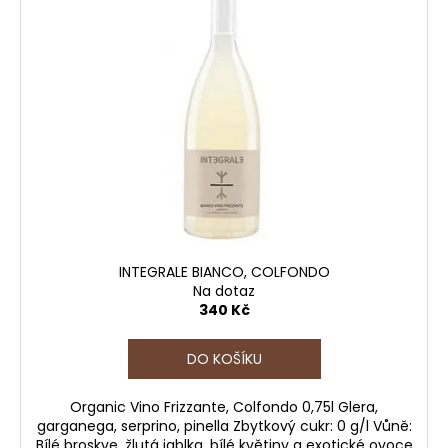
INTEGRALE BIANCO, COLFONDO
Na dotaz
340 Kč
DO KOŠÍKU
Organic Vino Frizzante, Colfondo 0,75l Glera,
garganega, serprino, pinella Zbytkový cukr: 0 g/l Vůně:
Bílé broskve, žlutá jablka, bílé květiny a exotické ovoce