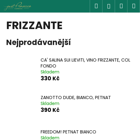
K
Přejít
Hledat
Náku
M
Přihlášen
na
o
obsah
Zpět
Zpět
košík
š
FRIZZANTE
í
C
k
Nejprodávanější
o
p
o
CA' SALINA SUI LIEVITI, VINO FRIZZANTE, COL
t
FONDO
Skladem
ř
330 Kč
e
b
u
ZANOTTO DUDE, BIANCO, PETNAT
Skladem
j
390 Kč
e
t
e
FREEDOM! PETNAT BIANCO
n
Skladem