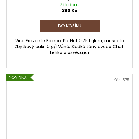
Skladem
390 Kč
DO KOŠÍKU
Vino Frizzante Bianco, PetNat 0,75 l glera, moscato
Zbytkový cukr: 0 g/l Vůně: Sladké tóny ovoce Chuť:
Lehká a osvěžující
NOVINKA
Kód:
575