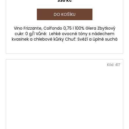
330 Kč
DO KOŠÍKU
Vino Frizzante, Colfondo 0,75 l 100% Glera Zbytkový
cukr: 0 g/l Vůně: Lehké ovocné tóny s nádechem
kvasinek a chlebové kůrky Chuť: Svěží a úplně suchá
Kód:
417