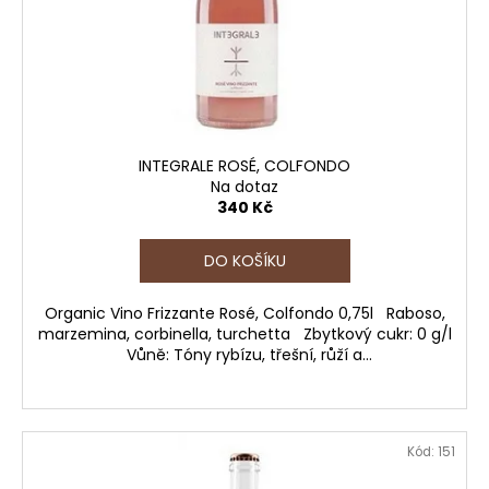
č
o
u
d
j
e
u
m
k
e
t
ů
INTEGRALE ROSÉ, COLFONDO
CA'
Na dotaz
SALINA
340 Kč
RIVÉTE,
BRUT,
DOCG
DO KOŠÍKU
380
Kč
Organic Vino Frizzante Rosé, Colfondo 0,75l Raboso,
marzemina, corbinella, turchetta Zbytkový cukr: 0 g/l
Vůně: Tóny rybízu, třešní, růží a...
Kód:
151