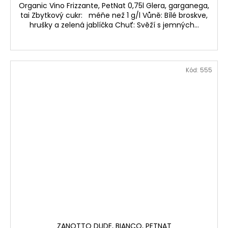
Organic Vino Frizzante, PetNat 0,75l Glera, garganega,
tai Zbytkový cukr: méňe než 1 g/l Vůně: Bílé broskve,
hrušky a zelená jablíčka Chuť: Svěží s jemných...
Kód:
555
ZANOTTO DUDE, BIANCO, PETNAT