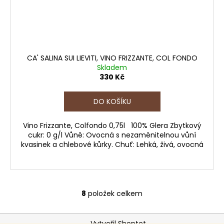
CA' SALINA SUI LIEVITI, VINO FRIZZANTE, COL FONDO
Skladem
330 Kč
DO KOŠÍKU
Vino Frizzante, Colfondo 0,75l 100% Glera Zbytkový
cukr: 0 g/l Vůně: Ovocná s nezaměnitelnou vůní
kvasinek a chlebové kůrky. Chuť: Lehká, živá, ovocná
8
položek celkem
O
v
Z
l
Vytvořil Shoptet