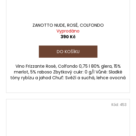
ZANOTTO NUDE, ROSÉ, COLFONDO
Vyprodáno
390 Kč
DO KOŠÍKU
Vino Frizzante Rosé, Colfondo 0,75 l 80% glera, 15%
merlot, 5% raboso Zbytkový cukr: 0 g/l Vůně: Sladké
tóny rybízu a jahod Chuť: Svěží a suchá, lehce ovocná
Kód:
453