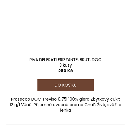
RIVA DEI FRATI FRIZZANTE, BRUT, DOC
3 kusy
280 Kč
DO KOŠÍKU
Prosecco DOC Treviso 0,75l 100% glera Zbytkový cukr:
12 g/l Vůně: Příjemné ovocné aroma Chuť: Živá, svěží a
lehká