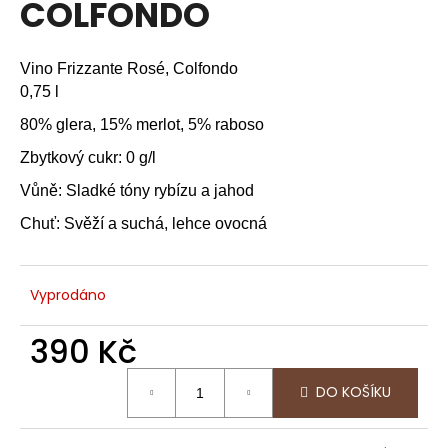
COLFONDO
a
j
Vino Frizzante Rosé, Colfondo
í
0,75 l
t
?
80% glera, 15% merlot, 5% raboso
Zbytkový cukr: 0 g/l
Vůně: Sladké tóny rybízu a jahod
Chuť: Svěží a suchá, lehce ovocná
HLEDAT
Vyprodáno
D
o
390 Kč
p
Měrná
o
DO KOŠÍKU
cena:
r
u