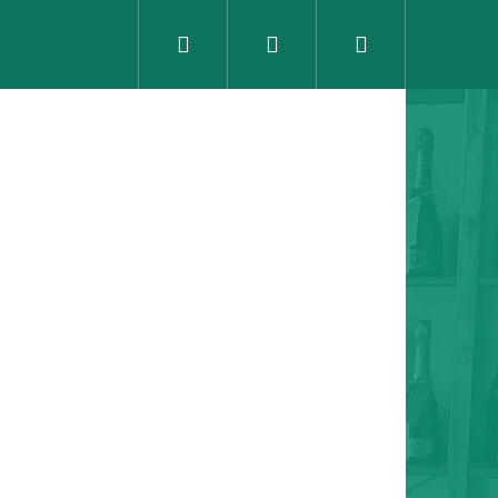
Hledat
Přihlášení
Nákupní
košík
Následující