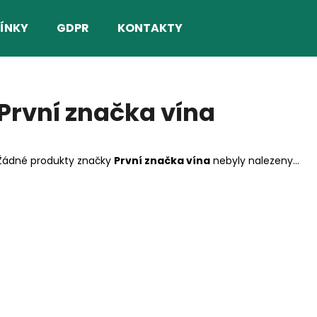
ÍNKY
GDPR
KONTAKTY
Co potřebujete najít?
První značka vína
HLEDAT
Žádné produkty značky
První značka vína
nebyly nalezeny...
Doporučujeme