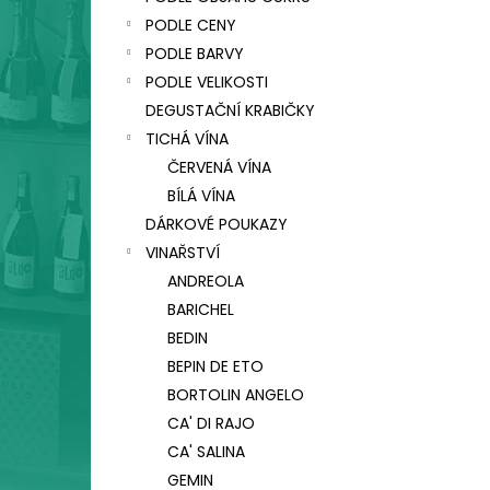
CA' SALINA SUI LIEVITI, VINO FRIZZANTE,
l
COL FONDO
PODLE CENY
330 Kč
PODLE BARVY
PODLE VELIKOSTI
DEGUSTAČNÍ KRABIČKY
TICHÁ VÍNA
ČERVENÁ VÍNA
BÍLÁ VÍNA
DÁRKOVÉ POUKAZY
VINAŘSTVÍ
ANDREOLA
BARICHEL
BEDIN
BEPIN DE ETO
BORTOLIN ANGELO
CA' DI RAJO
CA' SALINA
GEMIN