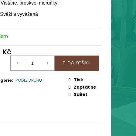
BIČKA "PRŮŘEZ CHUTÍ"
Vistárie, broskve, meruňky
 Kč
 Svěží a vyvážená
adem
0 Kč
ná
DO KOŠÍKU
:
Tisk
gorie
:
PODLE DRUHU
Zeptat se
Sdílet