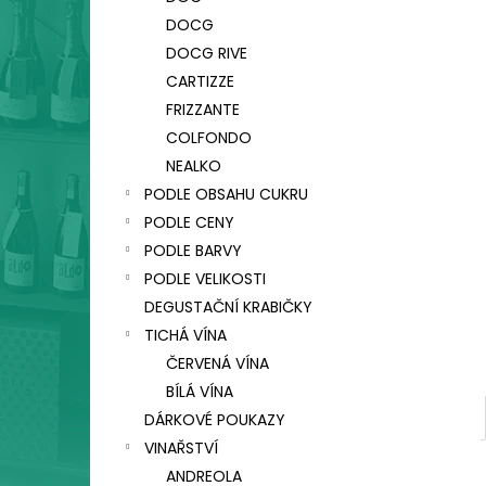
CA' SALINA SUI LIEVITI, VINO FRIZZANTE,
l
COL FONDO
DOCG
330 Kč
DOCG RIVE
CARTIZZE
FRIZZANTE
COLFONDO
NEALKO
PODLE OBSAHU CUKRU
PODLE CENY
PODLE BARVY
PODLE VELIKOSTI
DEGUSTAČNÍ KRABIČKY
TICHÁ VÍNA
ČERVENÁ VÍNA
BÍLÁ VÍNA
DÁRKOVÉ POUKAZY
VINAŘSTVÍ
ANDREOLA