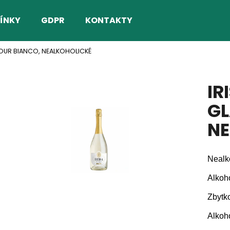
ÍNKY
GDPR
KONTAKTY
AMOUR BIANCO, NEALKOHOLICKÉ
Co potřebujete najít?
IR
HLEDAT
GL
NE
Doporučujeme
Nealk
Alkoh
Zbytko
Alkoh