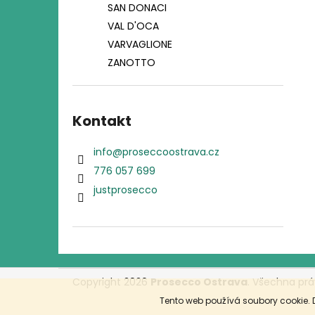
SAN DONACI
VAL D'OCA
VARVAGLIONE
ZANOTTO
Kontakt
info
@
proseccoostrava.cz
776 057 699
justprosecco
Z
Copyright 2026
Prosecco Ostrava
. Všechna prá
á
Tento web používá soubory cookie. 
p