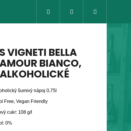
Hledat
Přihlášení
Nákupní
košík
IS VIGNETI BELLA
AMOUR BIANCO,
ALKOHOLICKÉ
oholický šumivý nápoj 0,75l
ol Free, Vegan Friendly
vý cukr: 108 g/l
Následující
ol: 0%