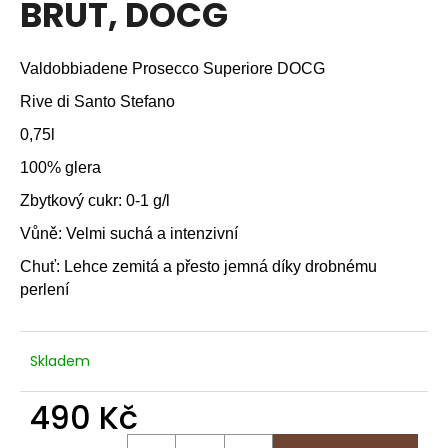
BRUT, DOCG
a
j
Valdobbiadene Prosecco Superiore DOCG
í
t
Rive di Santo Stefano
?
0,75l
100% glera
Zbytkový cukr: 0-1 g/l
HLEDAT
Vůně: Velmi suchá a intenzivní
Chuť: Lehce zemitá a přesto jemná
díky drobnému
perlení
D
o
p
Skladem
o
r
490 Kč
u
Měrná