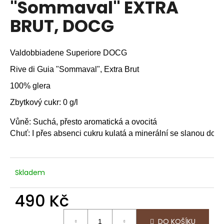
"Sommaval" EXTRA
a
BRUT, DOCG
j
í
t
Valdobbiadene Superiore DOCG
?
Rive di Guia "Sommaval", Extra Brut
100% glera
Zbytkový cukr: 0 g/l
HLEDAT
Vůně: Suchá, přesto aromatická a ovocitá
Chuť: I přes absenci cukru kulatá a minerální se slanou doch
D
o
Skladem
p
o
490 Kč
r
u
Měrná
DO KOŠÍKU
cena: