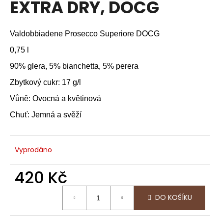
EXTRA DRY, DOCG
a
j
Valdobbiadene Prosecco Superiore DOCG
í
t
0,75 l
?
90% glera, 5% bianchetta, 5% perera
Zbytkový cukr: 17 g/l
Vůně: Ovocná a květinová
HLEDAT
Chuť: Jemná a svěží
Vyprodáno
D
o
420 Kč
p
o
Měrná
DO KOŠÍKU
r
cena:
u